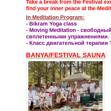
Take a break from the Festival e
find your inner peace at the Medi
In Meditation Program:
- Bikram Yoga class
- Moving Meditation - свободны
с
вплетенными упражнениями.
- Класс двигательной терапии 
BANYA/FESTIVAL SAUNA