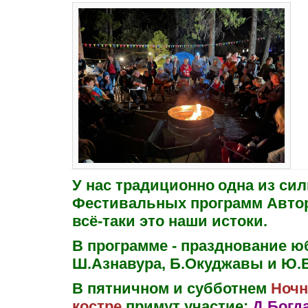
У нас традиционно
одна из си
Фестивальных программ Автор
всё-таки это наши истоки.
В программе - празднование 
Ш.Азнавура, Б.Окуджавы и Ю.
В пятничном и субботнем
Ночн
костре
примут участие:
Д.Богд