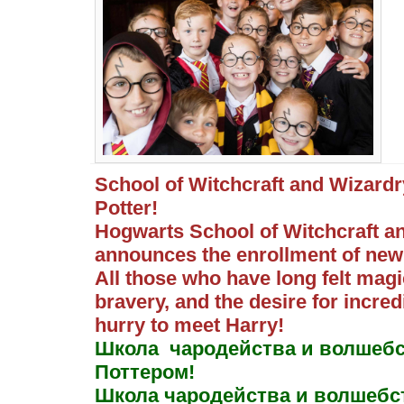
School of Witchcraft and Wizardr
Potter!
Hogwarts School of Witchcraft a
announces the enrollment of new
All those who have long felt mag
bravery, and the desire for incre
hurry to meet Harry!
Школа чародейства и волшебс
Поттером!
Школа чародейства и волшебс